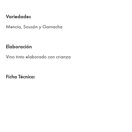
Variedades
Mencía, Sousón y Garnacha
Elaboración
Vino tinto elaborado con crianza
Ficha Técnica:
Algueira – Patrimonio
Algueira Patrimonio, con base de Mencía, Sousón y
Garnacha; se despalilla más no se estruja y realiza una
maceración pre-fermentativa en frío. La fermentación se lleva