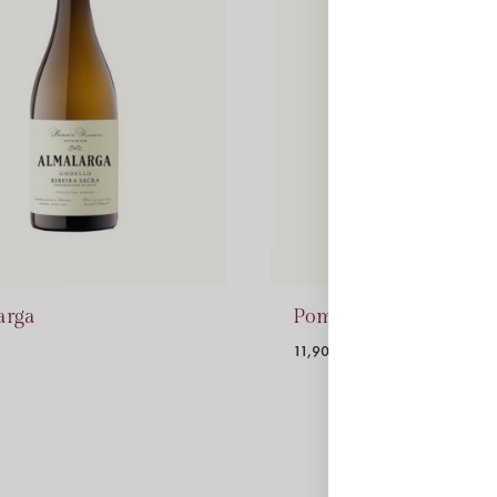
arga
Pombares – Trivarieta
11,90
€
ADD
TO
WISHLIST