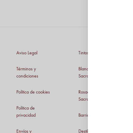
Aviso Legal
Tintos Ribeira Sacra
Términos y
Blancos Ribeira
condiciones
Sacra
Política de cookies
Rosados Ribeira
Sacra
Política de
privacidad
Barrica
Envíos y
Destilados