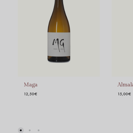
Maga
Almal
12,50
€
15,00
€
ADD
TO
WISHLIST