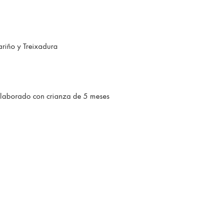
Aspecto limpio y brillante. Color amarillo limón con tonos
pajizos. Aroma muy afrutado, complejo, mezcla de frutas
con predominio de melocotón y manzana
riño y Treixadura
18,50
€
elaborado con crianza de 5 meses
Quantity
AÑADIR AL CARRITO
ATEGORÍAS
ALBARIÑO
,
BARRICA
,
BARRICA
,
BLANCOS RIBEIRA SACRA
,
GODELLO
,
RIBEIRA SACRA
,
RIBEIRAS DEL SIL BLANCOS
,
TREIXADURA