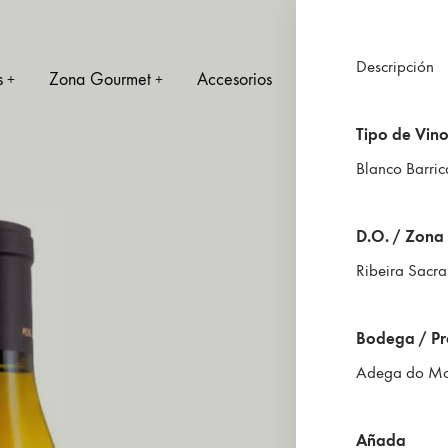
Descripción
s
Zona Gourmet
Accesorios
Otros Productos
+
+
+
Tipo de Vin
Blanco Barric
SUBZONAS
BARRICA
ESPUMOSOS
D.O. / Zona
Ribeira Sacra 
Amandi
Barrica Tintos RS
Ribeiras del Sil
Barrica Blancos RS
Bodega / Pr
Ribeiras de Miño
Adega do Mo
Quiroga – Bibei
Añada