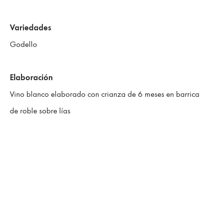
Variedades
Godello
Elaboración
Vino blanco elaborado con crianza de 6 meses en barrica
de roble sobre lías
Ronsel do Sil – Vel’uveyra
Blanco
Vel’uveyra Blanco es un vino elaborado con uvas de la