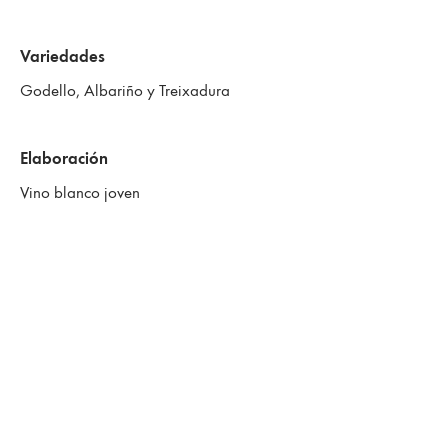
Variedades
Godello, Albariño y Treixadura
Elaboración
Vino blanco joven
Don Bernardino Blanco
Vino Blanco (Godello, Albariño, Treixadura) con un brillante
oclor amarillo pajizo y reflejos verdosos de intensidad
media-alta.