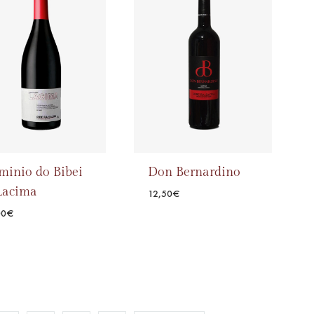
WISHLIST
minio do Bibei
Don Bernardino
Lacima
12,50
€
00
€
ADD
TO
ADD
WISHLIST
TO
WISHLIST