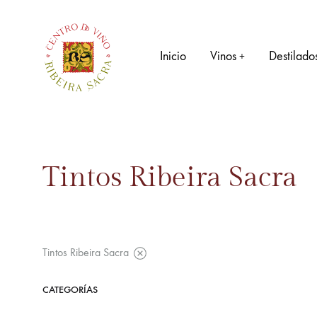
Inicio
Vinos
Destilado
+
Centro
Vinoteca
do
y
Viño
oficina
RIBEIRA SACRA
de
Tintos Ribeira Sacra
turismo
Tintos Ribeira Sacra
en
la
Blancos Ribeira Sacra
Ribeira
Tintos Ribeira Sacra
Sacra
Rosados Ribeira Sacra
CATEGORÍAS