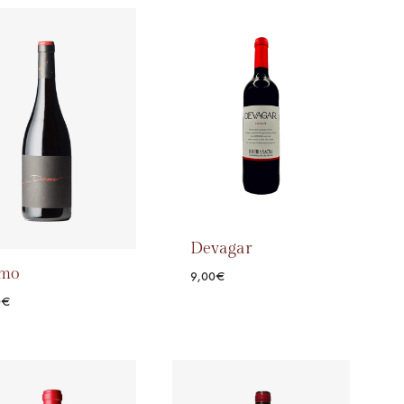
ADD
ADD
TO
TO
WISHLIST
WISHLIST
Devagar
mo
9,00
€
0
€
ADD
TO
ADD
WISHLIST
TO