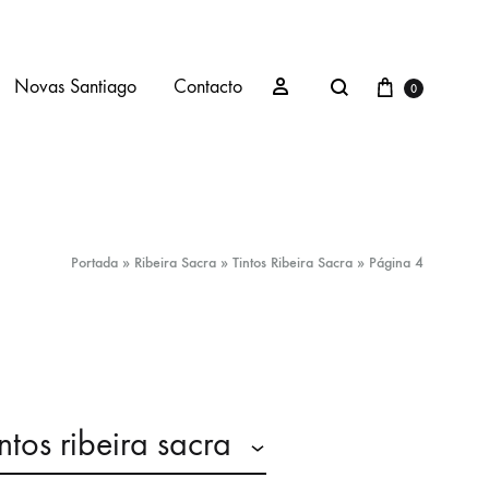
Novas Santiago
Contacto
0
Portada
»
Ribeira Sacra
»
Tintos Ribeira Sacra
»
Página 4
Tintos Ribeira Sacra
Blancos Ribeira Sacra
Rosados Ribeira Sacra
Zona Gourmet
intos ribeira sacra