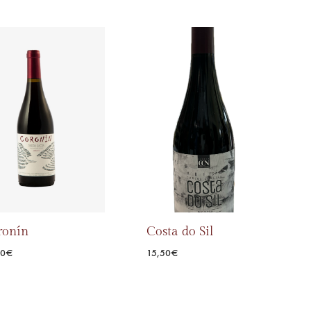
ADD
TO
ADD
WISHLIST
TO
WISHLIST
ronín
Costa do Sil
00
€
15,50
€