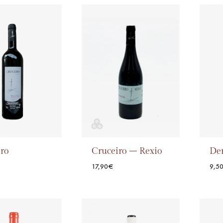
ADD
TO
ADD
WISHLIST
TO
WISHLIST
ro
Cruceiro – Rexio
De
17,90
€
9,5
ADD
ADD
TO
TO