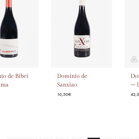
WISHLIST
WISHLIST
io de Bibei
Dominio de
Do
ama
Sanxiao
– 
10,50
€
42,
ADD
TO
ADD
WISHLIST
TO
WISHLIST