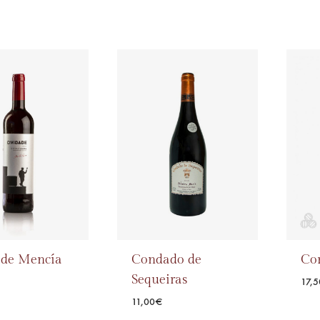
Chantada
ade Mencía
Condado de
Cor
Sequeiras
17,5
11,00
€