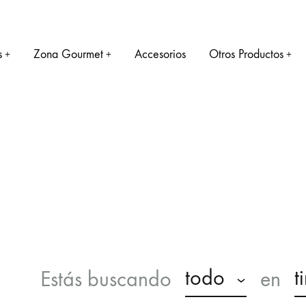
s
Zona Gourmet
Accesorios
Otros Productos
+
+
+
SUBZONAS
BARRICA
ESPUMOSOS
Amandi
Barrica Tintos RS
Ribeiras del Sil
Barrica Blancos RS
Ribeiras de Miño
todo
t
Estás buscando
en
Quiroga – Bibei