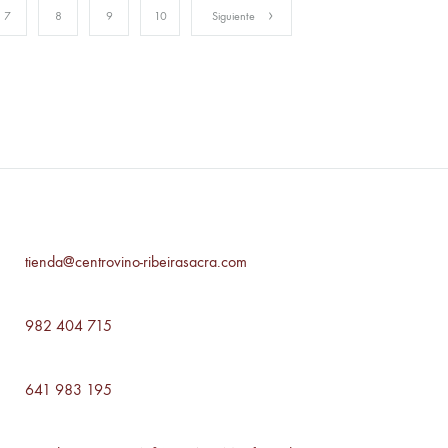
7
8
9
10
Siguiente
tienda@centrovino-ribeirasacra.com
982 404 715
641 983 195