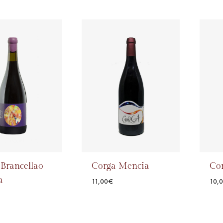
ADD
TO
ADD
WISHLIST
TO
WISHLIST
Brancellao
Corga Mencía
Co
a
11,00
€
10,