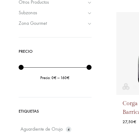
Otros Productos
Subzonas
Zona Gourmet
PRECIO
Precio:
0€
—
160€
Precio
Precio
Corga 
mínimo
máximo
ETIQUETAS
Barric
27,50
€
Aguardiente de Orujo
4